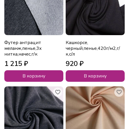
Футер антрацит
Кашкорсе,
меланж,пенье,3х
черный,пенье,420г/м2,г/
нитка,начес,г/к
к,с/л
1 215 ₽
920 ₽
В корзину
В корзину