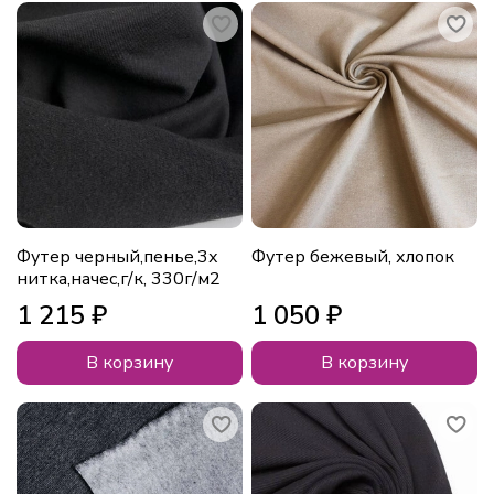
Футер черный,пенье,3х
Футер бежевый, хлопок
нитка,начес,г/к, 330г/м2
1 215 ₽
1 050 ₽
В корзину
В корзину