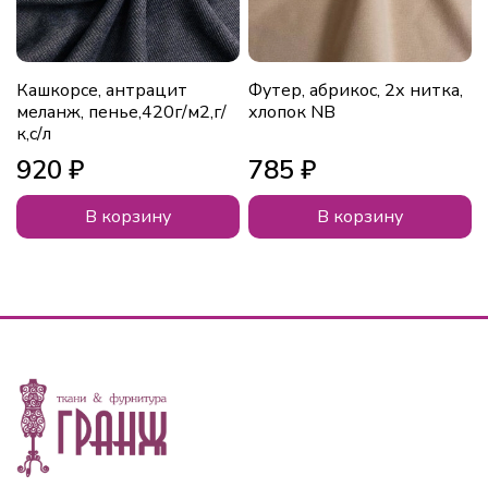
Кашкорсе, антрацит
Футер, абрикос, 2х нитка,
меланж, пенье,420г/м2,г/
хлопок NB
к,с/л
920 ₽
785 ₽
В корзину
В корзину