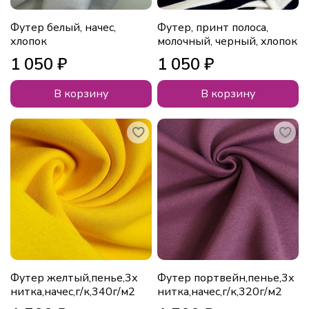
Футер белый, начес,
Футер, принт полоса,
хлопок
молочный, черный, хлопок
1 050 ₽
1 050 ₽
В корзину
В корзину
Футер желтый,пенье,3х
Футер портвейн,пенье,3х
нитка,начес,г/к,340г/м2
нитка,начес,г/к,320г/м2