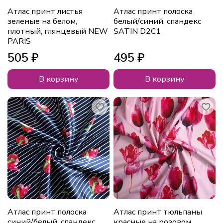
Атлас принт листья
Атлас принт полоска
зеленые на белом,
белый/синий, спандекс
плотный, глянцевый NEW
SATIN D2С1
PARIS
505 ₽
495 ₽
В корзину
В корзину
Атлас принт полоска
Атлас принт тюльпаны
синий/белый, спандекс
красные на розовом,