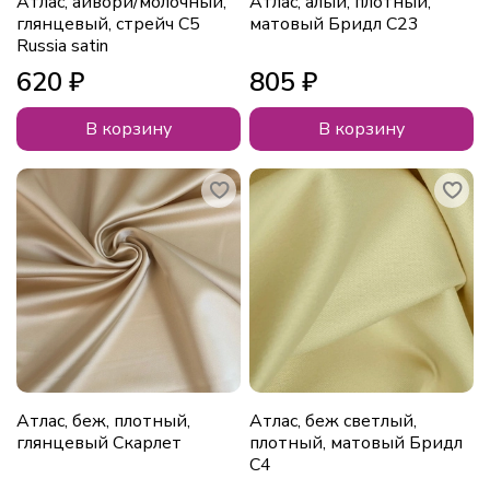
Атлас, айвори/молочный,
Атлас, алый, плотный,
глянцевый, стрейч С5
матовый Бридл С23
Russia satin
620 ₽
805 ₽
В корзину
В корзину
Атлас, беж, плотный,
Атлас, беж светлый,
глянцевый Скарлет
плотный, матовый Бридл
С4