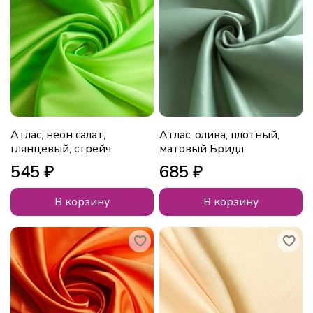
Атлас, неон салат,
Атлас, олива, плотный,
глянцевый, стрейч
матовый Бридл
545 ₽
685 ₽
В корзину
В корзину