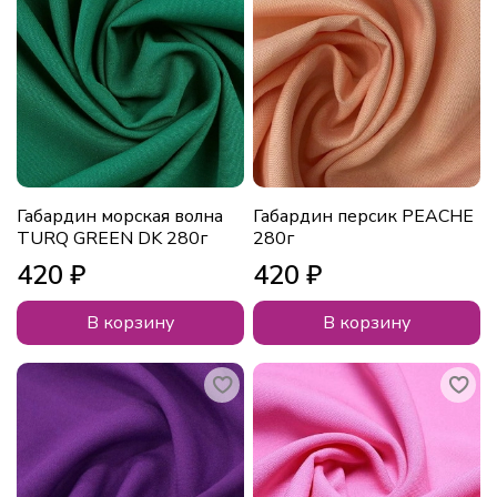
Габардин морская волна
Габардин персик PEACHE
TURQ GREEN DK 280г
280г
420 ₽
420 ₽
В корзину
В корзину