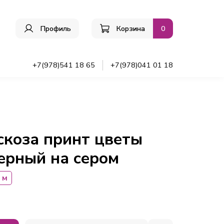
Профиль
Корзина
0
ы
+7(978)541 18 65
+7(978)041 01 18
скоза принт цветы
ерный на сером
 м