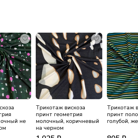
скоза
Трикотаж вискоза
Трикотаж в
трия
принт геометрия
принт поло
лочный не
молочный, коричневый
голубой, ж
ом
на черном