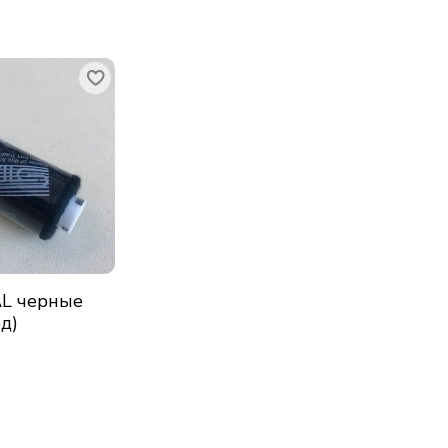
AL черные
д)