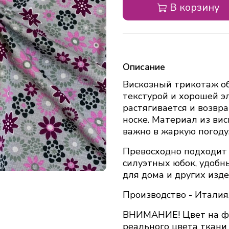
В корзину
Описание
Вискозный трикотаж об
текстурой и хорошей э
растягивается и возвр
носке. Материал из вис
важно в жаркую погоду
Превосходно подходит 
силуэтных юбок, удобн
для дома и других изде
Производство - Италия
ВНИМАНИЕ! Цвет на фо
реального цвета ткани