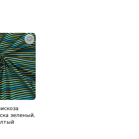
искоза
ска зеленый,
елтый