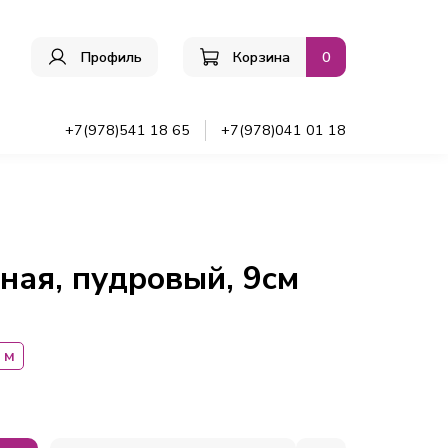
Профиль
Корзина
0
ы
+7(978)541 18 65
+7(978)041 01 18
ная, пудровый, 9см
 м