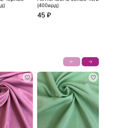
д)
(400ярд)
цветные 4
45 ₽
45 ₽