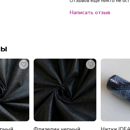
Отзывов еще никто не ост
Написать отзыв
ры
рный,
Флизелин черный,
Нитки IDE