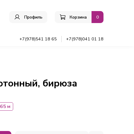
Профиль
Корзина
0
ы
+7(978)541 18 65
+7(978)041 01 18
отонный, бирюза
.65 м