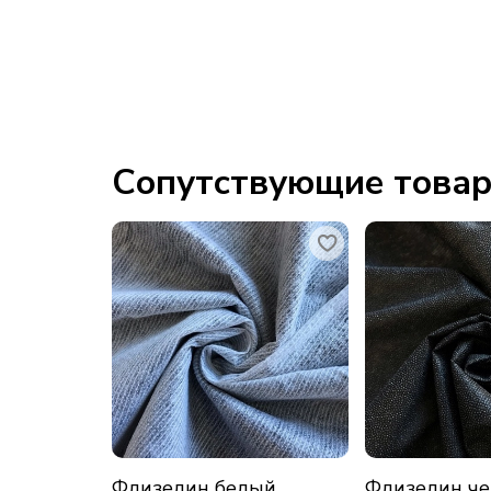
Сопутствующие това
Флизелин белый,
Флизелин че