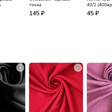
ь
точка
40/2 (400яр
145 ₽
45 ₽