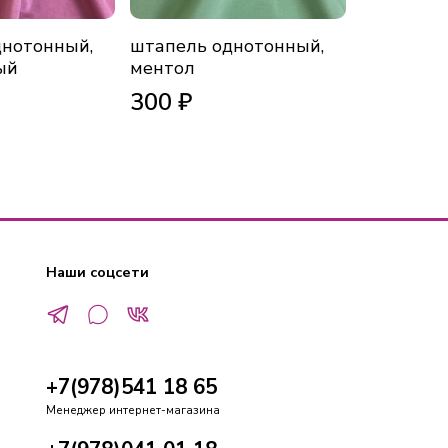
днотонный,
штапель однотонный,
штапель 
ый
ментол
фиолето
300 ₽
300 ₽
Наши соцсети
+7(978)541 18 65
Менеджер интернет-магазина