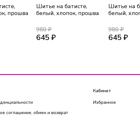
тисте,
Шитье на батисте,
Шитье на б
ок, прошва
белый, хлопок, прошва
белый, хло
980 ₽
980 ₽
645 ₽
645 ₽
Кабинет
иденциальности
Избранное
ое соглашение, обмен и возврат