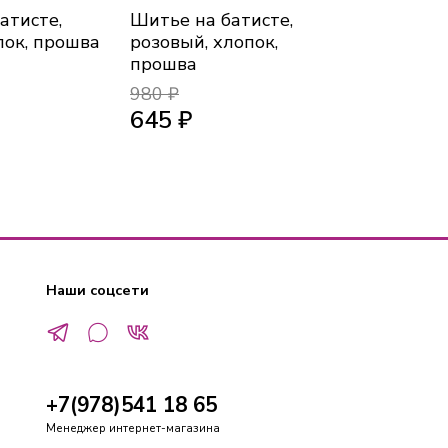
атисте,
Шитье на батисте,
Шитье на 
пок, прошва
розовый, хлопок,
белый, хл
прошва
980 ₽
645 ₽
2 900 ₽
Наши соцсети
+7(978)541 18 65
Менеджер интернет-магазина