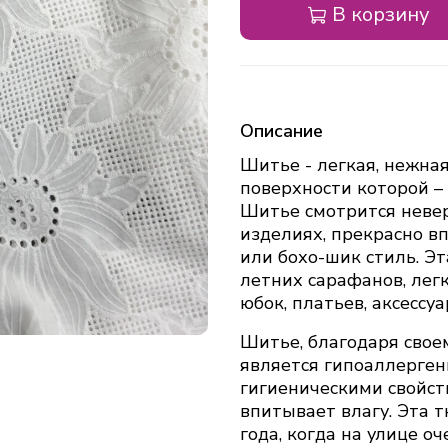
В корзину
Описание
Шитье - легкая, нежная
поверхности которой –
Шитье смотрится невер
изделиях, прекрасно в
или бохо-шик стиль. Э
летних сарафанов, лег
юбок, платьев, аксессуа
Шитье, благодаря свое
является гипоаллерге
гигиеническими свойст
впитывает влагу. Эта 
года, когда на улице о