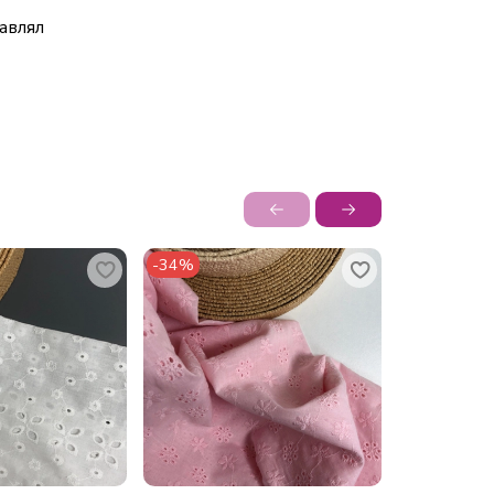
авлял
-34%