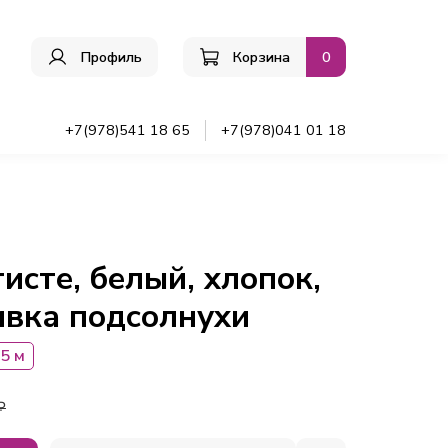
Профиль
Корзина
0
ы
+7(978)541 18 65
+7(978)041 01 18
исте, белый, хлопок,
вка подсолнухи
5 м
₽