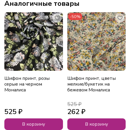
Аналогичные товары
-50%
Шифон принт, розы
Шифон принт, цветы
серые на черном
мелкие/букетик на
Моналиса
бежевом Моналиса
525 ₽
525 ₽
262 ₽
В корзину
В корзину