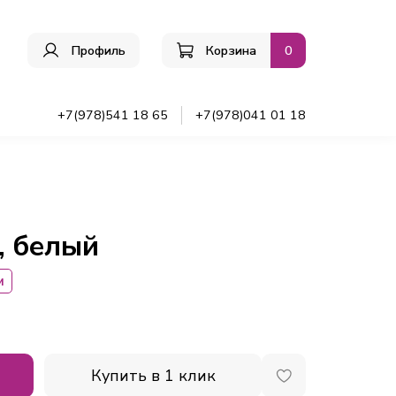
Профиль
Корзина
0
ы
+7(978)541 18 65
+7(978)041 01 18
, белый
м
Купить в 1 клик