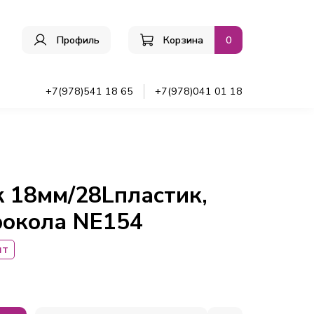
Профиль
Корзина
0
ы
+7(978)541 18 65
+7(978)041 01 18
ж 18мм/28Lпластик,
рокола NE154
шт