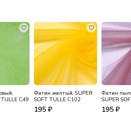
овый,
Фатин желтый, SUPER
Фатин пыль
 TULLE C49
SOFT TULLE C102
SUPER SOF
195 ₽
195 ₽