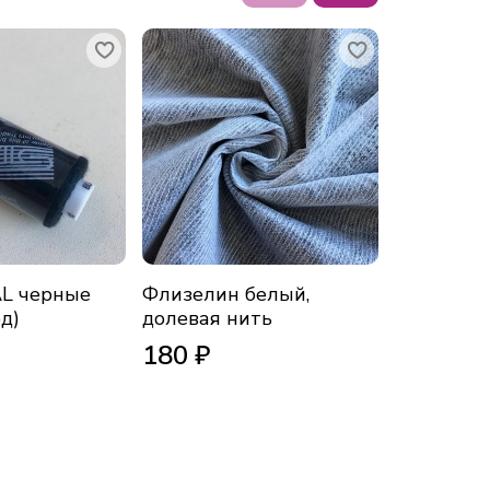
AL черные
Флизелин белый,
Флизелин
д)
долевая нить
долевая 
180 ₽
180 ₽