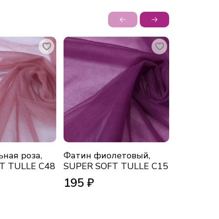
ная роза,
Фатин фиолетовый,
Фатин из
T TULLE C48
SUPER SOFT TULLE С15
С15
195 ₽
195 ₽