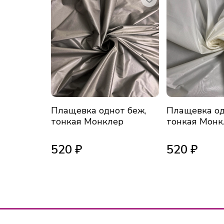
Плащевка однот беж,
Плащевка од
тонкая Монклер
тонкая Монк
520 ₽
520 ₽