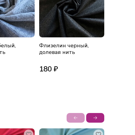
белый,
Флизелин черный,
Флизелин
ть
долевая нить
точка
180 ₽
145 ₽