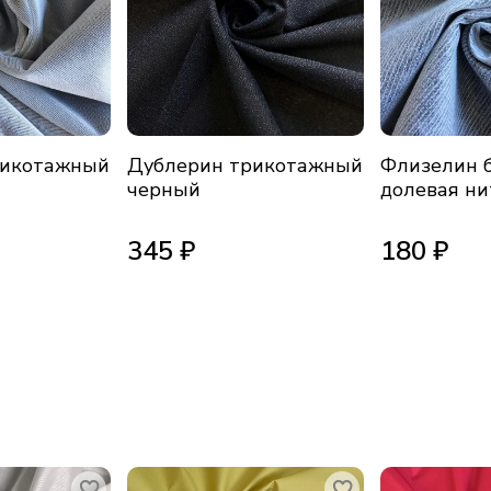
рикотажный
Дублерин трикотажный
Флизелин 
черный
долевая ни
345 ₽
180 ₽