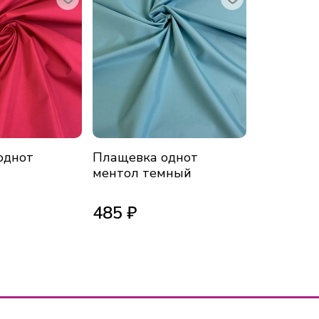
однот
Плащевка однот
Плащевка
ментол темный
молочный
Монклер
485 ₽
520 ₽