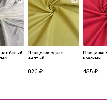
нот белый,
Плащевка однот
Плащевка 
лер
желтый
красный
820 ₽
485 ₽